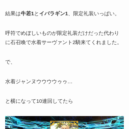
結果は
牛若1
と
イバラギン1
、限定礼装いっぱい。
呼符でめぼしいものが限定礼装だけだった代わり
に石召喚で水着サーヴァント2騎来てくれました。
で、
水着ジャンヌウウウウゥゥ…
と横になって10連回してたら