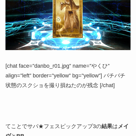
[chat face=”danbo_r01.jpg” name=”やくひ”
align=”left” border=”yellow” bg=”yellow”] バチバチ
状態のスクショを撮り損ねたのが残念 [/chat]
てことでサバ★フェスピックアップ3の
結果
は
メイ