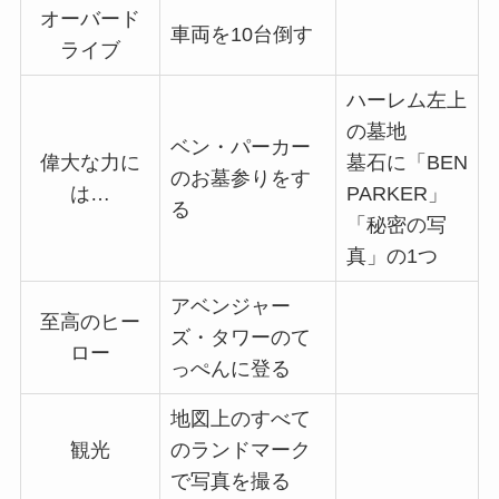
オーバード
車両を10台倒す
ライブ
ハーレム左上
の墓地
ベン・パーカー
偉大な力に
墓石に「BEN
のお墓参りをす
は…
PARKER」
る
「秘密の写
真」の1つ
アベンジャー
至高のヒー
ズ・タワーのて
ロー
っぺんに登る
地図上のすべて
観光
のランドマーク
で写真を撮る