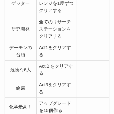
ゲッター
レンジを1度ずつ
クリアする
全てのリサーチ
研究開発
ステーションを
クリアする
デーモンの
Act1をクリアす
台頭
る
Act２をクリアす
危険な6人
る
Act3をクリアす
終局
る
アップグレード
化学最高！
を15個作る