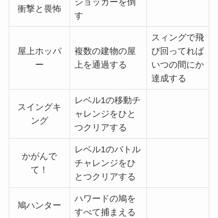
ショッカーを倒
衝撃と畏怖
す
スィングで飛
屋上ホッパ
複数の建物の屋
び回ってれば
ー
上を通過する
いつの間にか
達成する
レベル1の移動チ
スイングキ
ャレンジをひと
ング
つクリアする
レベル1のバトル
かがんで
チャレンジをひ
て！
とつクリアする
ハワードの鳩を
鳩ハンター
すべて捕まえる