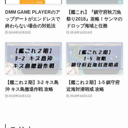
DMM GAME PLAYERのア
【艦これ】『鎮守府秋刀魚
ップデートがエンドレスで
祭り2018』攻略！サンマの
終わらない場合の対処法
ドロップ海域と任務
2018年10月25日
2018年10月16日
【艦これ２期】3-2 キス島
【艦これ２期】1-5 鎮守府
沖 キス島撤退作戦 攻略
近海対潜哨戒 攻略
2018年10月11日
2018年10月11日