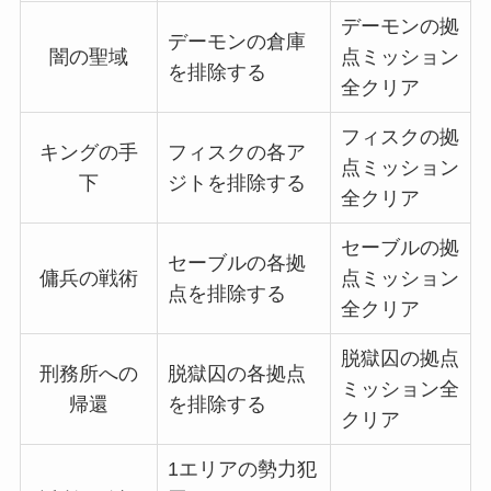
デーモンの拠
デーモンの倉庫
闇の聖域
点ミッション
を排除する
全クリア
フィスクの拠
キングの手
フィスクの各ア
点ミッション
下
ジトを排除する
全クリア
セーブルの拠
セーブルの各拠
傭兵の戦術
点ミッション
点を排除する
全クリア
脱獄囚の拠点
刑務所への
脱獄囚の各拠点
ミッション全
帰還
を排除する
クリア
1エリアの勢力犯